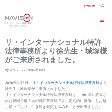
内
ENGLISH
中文
容
を
ス
Mai
キ
ッ
Men
プ
リ・インターナショナル特許
法律事務所より徐先生・城塚様
がご来所されました。
By
スタッフ
/
2026年2月10日
2026年2月3日に
リ・インターナショナル特許法律事務所
より
徐先生・城塚様がご来所されました。
リ・インターナショナル特許法律事務所は、1961年に設立さ
れた韓国で最大級の特許事務所です。定期的に弊所にもお越
し頂いており、引き続き親交を深めることが出来ました。