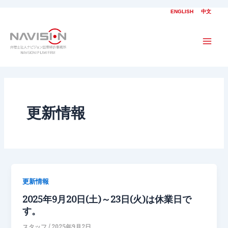
内
ENGLISH
中文
容
を
ス
Mai
キ
ッ
Men
プ
更新情報
更新情報
2025年9月20日(土)～23日(火)は休業日で
す。
スタッフ
/
2025年9月2日